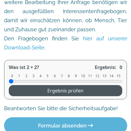
weitere Bearbeitung Ihrer Anfrage benötigen wir
den ausgefüllten Interessentenfragebogen,
damit wir einschätzen können, ob Mensch, Tier
und Zuhause gut zueinander passen.
Den Fragebogen finden Sie
hier auf unserer
Download-Seite
.
Was ist 2 + 2?
Ergebnis:
0
0
1
2
3
4
5
6
7
8
9
10
11
12
13
14
15
Ergebnis prüfen
Beantworten Sie bitte die Sicherheitsaufgabe!
Formular absenden