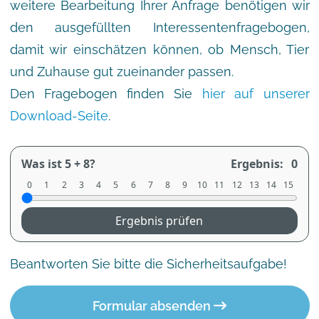
weitere Bearbeitung Ihrer Anfrage benötigen wir
den ausgefüllten Interessentenfragebogen,
damit wir einschätzen können, ob Mensch, Tier
und Zuhause gut zueinander passen.
Den Fragebogen finden Sie
hier auf unserer
Download-Seite
.
Was ist 5 + 8?
Ergebnis:
0
0
1
2
3
4
5
6
7
8
9
10
11
12
13
14
15
Ergebnis prüfen
Beantworten Sie bitte die Sicherheitsaufgabe!
Formular absenden